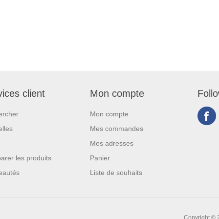
ices client
Mon compte
Foll
ercher
Mon compte
lles
Mes commandes
Mes adresses
rer les produits
Panier
eautés
Liste de souhaits
Copyright © 